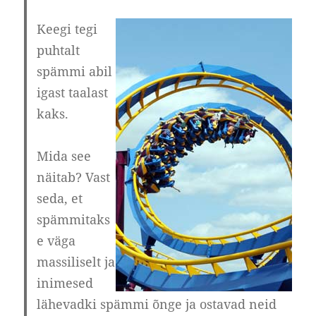
Keegi tegi
puhtalt
spämmi abil
igast taalast
kaks.
Mida see
näitab? Vast
seda, et
spämmitaks
e väga
massiliselt ja
inimesed
lähevadki spämmi õnge ja ostavad neid