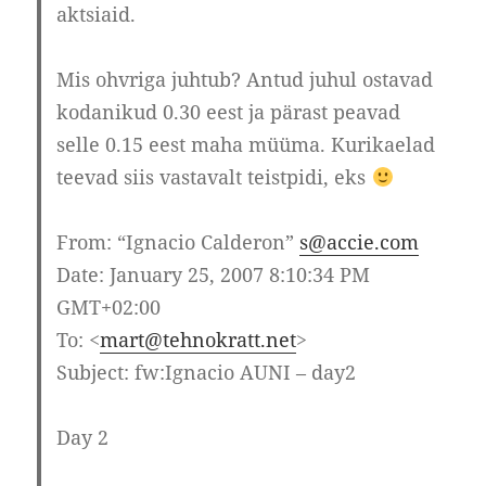
aktsiaid.
Mis ohvriga juhtub? Antud juhul ostavad
kodanikud 0.30 eest ja pärast peavad
selle 0.15 eest maha müüma. Kurikaelad
teevad siis vastavalt teistpidi, eks
From:
“Ignacio Calderon”
s@accie.com
Date:
January 25, 2007 8:10:34 PM
GMT+02:00
To:
<
mart@tehnokratt.net
>
Subject: fw:Ignacio AUNI – day2
Day 2