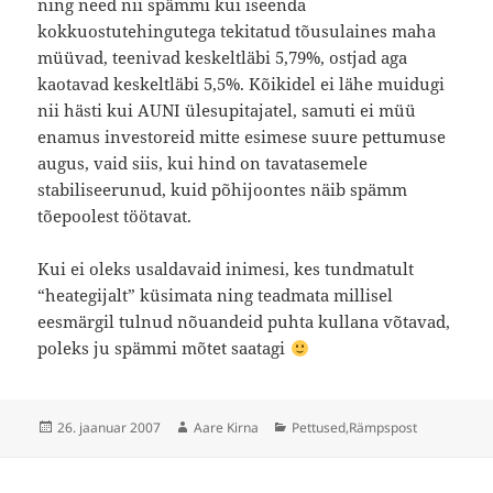
ning need nii spämmi kui iseenda
kokkuostutehingutega tekitatud tõusulaines maha
müüvad, teenivad keskeltläbi 5,79%, ostjad aga
kaotavad keskeltläbi 5,5%. Kõikidel ei lähe muidugi
nii hästi kui AUNI ülesupitajatel, samuti ei müü
enamus investoreid mitte esimese suure pettumuse
augus, vaid siis, kui hind on tavatasemele
stabiliseerunud, kuid põhijoontes näib spämm
tõepoolest töötavat.
Kui ei oleks usaldavaid inimesi, kes tundmatult
“heategijalt” küsimata ning teadmata millisel
eesmärgil tulnud nõuandeid puhta kullana võtavad,
poleks ju spämmi mõtet saatagi
Postitatud
Autor
Rubriigid
26. jaanuar 2007
Aare Kirna
Pettused
,
Rämpspost