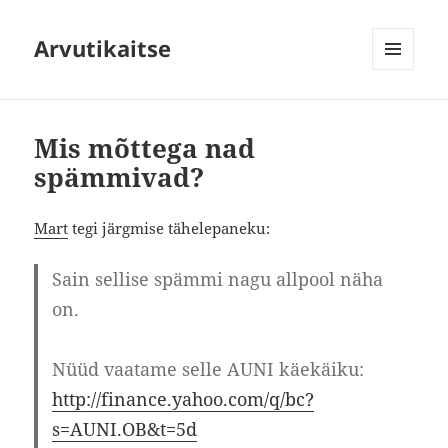
Arvutikaitse
MENÜÜ
JA
MOODULID
Mis mõttega nad
spämmivad?
Mart
tegi järgmise tähelepaneku:
Sain sellise spämmi nagu allpool näha
on.
Nüüd vaatame selle AUNI käekäiku:
http://finance.yahoo.com/q/bc?
s=AUNI.OB&t=5d