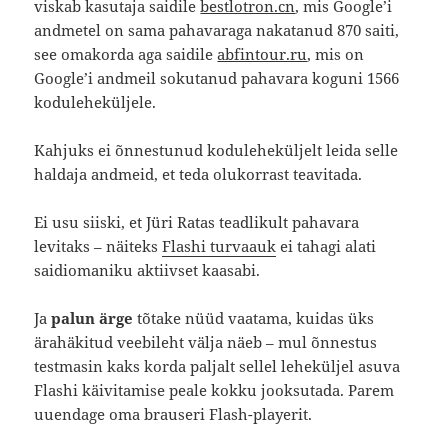
viskab kasutaja saidile
bestlotron.cn
, mis Google’i
andmetel on sama pahavaraga nakatanud 870 saiti,
see omakorda aga saidile
abfintour.ru
, mis on
Google’i andmeil sokutanud pahavara koguni 1566
koduleheküljele.
Kahjuks ei õnnestunud koduleheküljelt leida selle
haldaja andmeid, et teda olukorrast teavitada.
Ei usu siiski, et Jüri Ratas teadlikult pahavara
levitaks – näiteks
Flashi turvaauk
ei tahagi alati
saidiomaniku aktiivset kaasabi.
Ja
palun ärge
tõtake nüüd vaatama, kuidas üks
ärahäkitud veebileht välja näeb – mul õnnestus
testmasin kaks korda paljalt sellel leheküljel asuva
Flashi käivitamise peale kokku jooksutada. Parem
uuendage oma brauseri Flash-playerit.