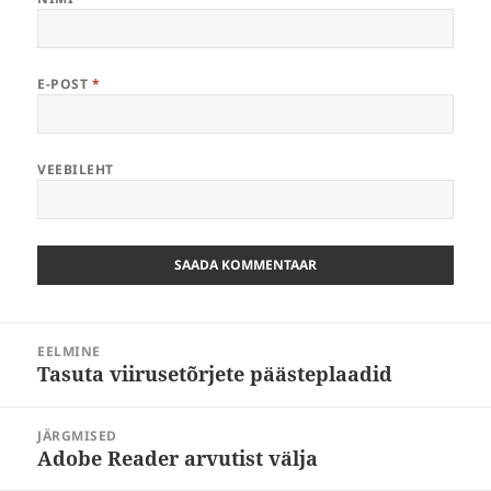
E-POST
*
VEEBILEHT
Navigeerimine
EELMINE
Tasuta viirusetõrjete päästeplaadid
Eelmine
postitus:
JÄRGMISED
Adobe Reader arvutist välja
Järgmine
postitus: