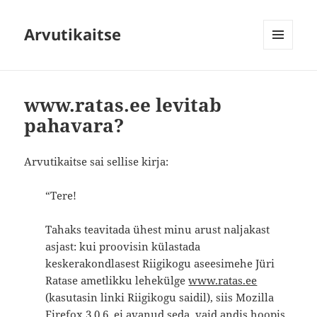
Arvutikaitse
MENÜÜ
JA
MOODULID
www.ratas.ee levitab
pahavara?
Arvutikaitse sai sellise kirja:
“Tere!
Tahaks teavitada ühest minu arust naljakast
asjast: kui proovisin külastada
keskerakondlasest Riigikogu aseesimehe Jüri
Ratase ametlikku lehekülge
www.ratas.ee
(kasutasin linki Riigikogu saidil), siis Mozilla
Firefox 3.0.6. ei avanud seda, vaid andis hoopis