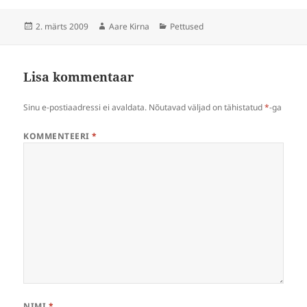
Postitatud
Autor
Rubriigid
2. märts 2009
Aare Kirna
Pettused
Lisa kommentaar
Sinu e-postiaadressi ei avaldata.
Nõutavad väljad on tähistatud
*
-ga
KOMMENTEERI
*
NIMI
*