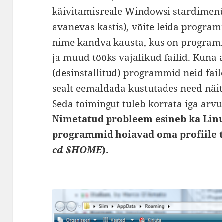
käivitamisreale Windowsi stardimen
avanevas kastis)
,
võite leida program
nime kandva kausta, kus on program
ja muud tööks vajalikud failid. Kuna
(desinstallitud) programmid neid fail
sealt eemaldada kustutades need nä
Seda toimingut tuleb korrata iga arvu
Nimetatud probleem esineb ka Linu
programmid hoiavad oma profiile t
cd $HOME
).