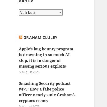
ARHIIV
Arhiiv
GRAHAM CLULEY
Apple’s bug bounty program
is drowning in so much AI
slop, it is in danger of
missing serious exploits
6. august 2026
Smashing Security podcast
#479: How a fake police
officer nearly stole Graham’s
cryptocurrency
5. august 2026