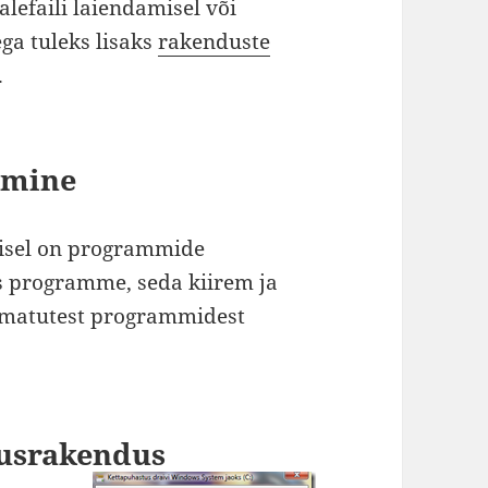
lefaili laiendamisel või
ega tuleks lisaks
rakenduste
.
amine
isel on programmide
 programme, seda kiirem ja
vimatutest programmidest
tusrakendus