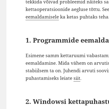
tekkida võivad probleemid näiteks saa
kettaoperatsioonide aegluse tõttu. Se
eemaldamisele
ka ketas puhtaks teha
1. Programmide eemald
Esimene samm kettaruumi vabastam
eemaldamine. Mida vähem on arvutis
stabiilsem ta on. Juhendi arvuti soo
puhastamiseks leiate
siit
.
2. Windowsi kettapuhas