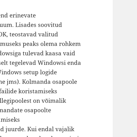
oend erinevate
ruum. Lisades soovitud
 OK, teostavad valitud
lemuseks peaks olema rohkem
dowsiga tulevad kaasa vaid
selt tegelevad Windowsi enda
Windows setup logide
ne jms). Kolmanda osapoole
failide koristamiseks
legipoolest on võimalik
lmandate osapoolte
amiseks
 juurde. Kui endal vajalik