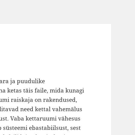
ara ja puudulike
a ketas täis faile, mida kunagi
uumi raiskaja on rakendused,
ilitavad need kettal vahemälus
ust. Vaba kettaruumi vähesus
 süsteemi ebastabiilsust, sest