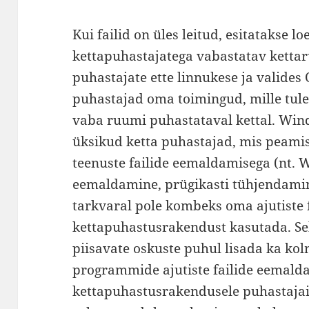
Kui failid on üles leitud, esitatakse l
kettapuhastajatega vabastatav ketta
puhastajate ette linnukese ja valides
puhastajad oma toimingud, mille tu
vaba ruumi puhastataval kettal. Win
üksikud ketta puhastajad, mis peami
teenuste failide eemaldamisega (nt. 
eemaldamine, prügikasti tühjendami
tarkvaral pole kombeks oma ajutiste 
kettapuhastusrakendust kasutada. Sel
piisavate oskuste puhul lisada ka ko
programmide ajutiste failide eemald
kettapuhastusrakendusele puhastajaid