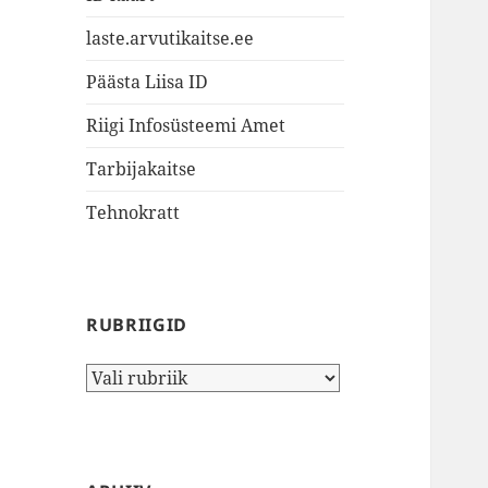
laste.arvutikaitse.ee
Päästa Liisa ID
Riigi Infosüsteemi Amet
Tarbijakaitse
Tehnokratt
RUBRIIGID
Rubriigid