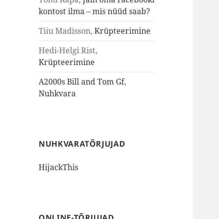
kontost ilma – mis nüüd saab?
Tiiu Madisson
,
Krüpteerimine
Hedi-Helgi Rist
,
Krüpteerimine
A2000s Bill and Tom Gf
,
Nuhkvara
NUHKVARATÕRJUJAD
HijackThis
ONLINE-TÕRJUJAD