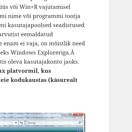
üüs või Win+R vajutamisel
mi nime või programmi tootja
mi kasutajapoolsed seadistused
 arvutist eemaldatud
e enam ei vaja, on mõistlik need
iteks Windows Exploreriga.Â
tis oleva kasutajakonto jaoks.
x platvormil, kus
eie kodukaustas (käsurealt