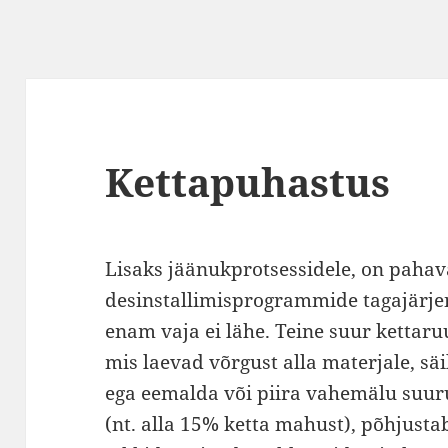
Kettapuhastus
Lisaks jäänukprotsessidele, on pahav
desinstallimisprogrammide tagajärjen
enam vaja ei lähe. Teine suur kettar
mis laevad võrgust alla materjale, sä
ega eemalda või piira vahemälu suur
(nt. alla 15% ketta mahust), põhjustab