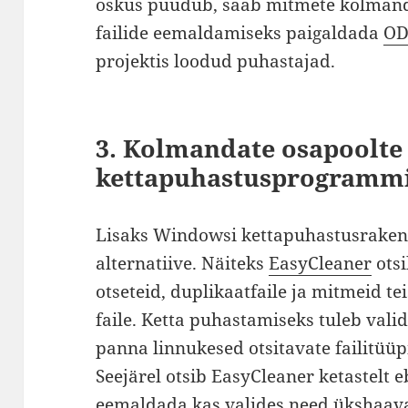
oskus puudub, saab mitmete kolmand
failide eemaldamiseks paigaldada
OD
projektis loodud puhastajad.
3. Kolmandate osapoolte
kettapuhastusprogramm
Lisaks Windowsi kettapuhastusraken
alternatiive. Näiteks
EasyCleaner
ots
otseteid, duplikaatfaile ja mitmeid te
faile. Ketta puhastamiseks tuleb valid
panna linnukesed otsitavate failitüüp
Seejärel otsib EasyCleaner ketastelt e
eemaldada kas valides need ükshaava