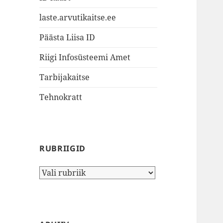
laste.arvutikaitse.ee
Päästa Liisa ID
Riigi Infosüsteemi Amet
Tarbijakaitse
Tehnokratt
RUBRIIGID
Rubriigid