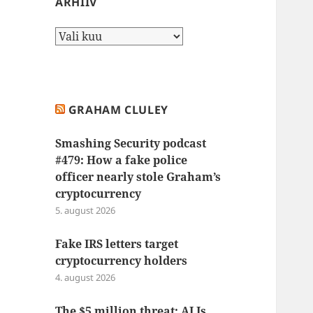
ARHIIV
Arhiiv
GRAHAM CLULEY
Smashing Security podcast
#479: How a fake police
officer nearly stole Graham’s
cryptocurrency
5. august 2026
Fake IRS letters target
cryptocurrency holders
4. august 2026
The $5 million threat: AI Is