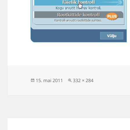
Postitatud
Täissuuruses
15. mai 2011
332 × 284