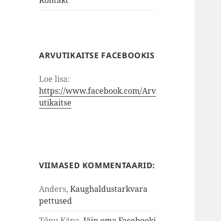
Kontakt
ARVUTIKAITSE FACEBOOKIS
Loe lisa:
https://www.facebook.com/Arv
utikaitse
VIIMASED KOMMENTAARID:
Anders
,
Kaughaldustarkvara
pettused
Tõnu Käpa
,
Jäin oma Facebooki