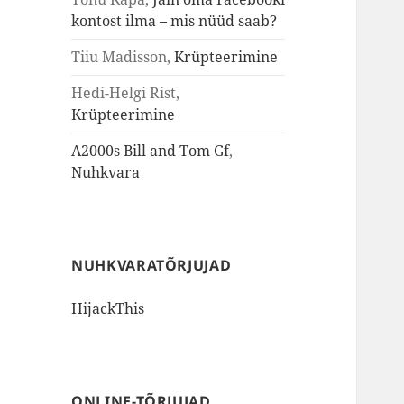
kontost ilma – mis nüüd saab?
Tiiu Madisson
,
Krüpteerimine
Hedi-Helgi Rist
,
Krüpteerimine
A2000s Bill and Tom Gf
,
Nuhkvara
NUHKVARATÕRJUJAD
HijackThis
ONLINE-TÕRJUJAD