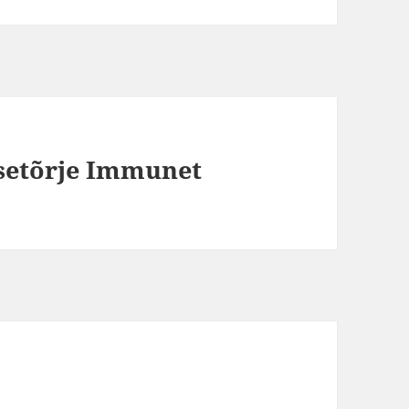
usetõrje Immunet