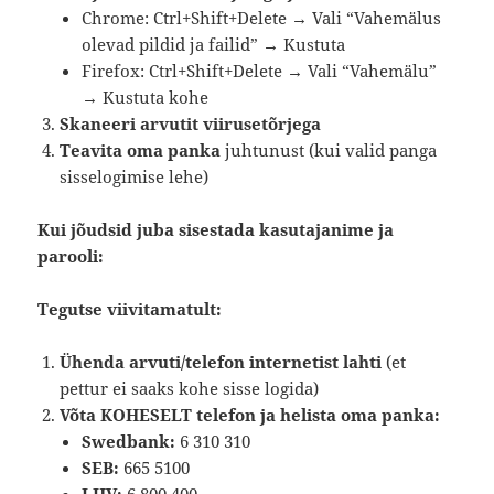
Chrome: Ctrl+Shift+Delete → Vali “Vahemälus
olevad pildid ja failid” → Kustuta
Firefox: Ctrl+Shift+Delete → Vali “Vahemälu”
→ Kustuta kohe
Skaneeri arvutit viirusetõrjega
Teavita oma panka
juhtunust (kui valid panga
sisselogimise lehe)
Kui jõudsid juba sisestada kasutajanime ja
parooli:
Tegutse viivitamatult:
Ühenda arvuti/telefon internetist lahti
(et
pettur ei saaks kohe sisse logida)
Võta KOHESELT telefon ja helista oma panka:
Swedbank:
6 310 310
SEB:
665 5100