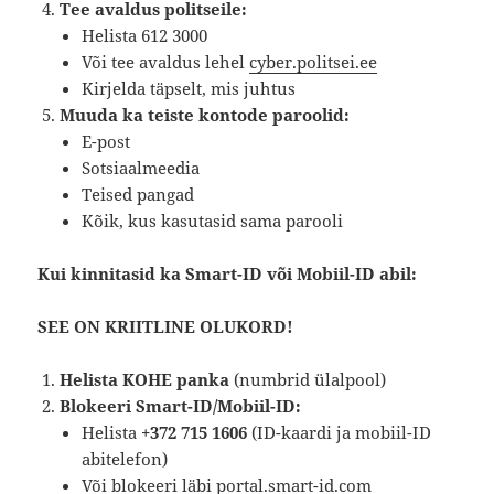
Tee avaldus politseile:
Helista 612 3000
Või tee avaldus lehel
cyber.politsei.ee
Kirjelda täpselt, mis juhtus
Muuda ka teiste kontode paroolid:
E-post
Sotsiaalmeedia
Teised pangad
Kõik, kus kasutasid sama parooli
Kui kinnitasid ka Smart-ID või Mobiil-ID abil:
SEE ON KRIITLINE OLUKORD!
Helista KOHE panka
(numbrid ülalpool)
Blokeeri Smart-ID/Mobiil-ID:
Helista
+372 715 1606
(ID-kaardi ja mobiil-ID
abitelefon)
Või blokeeri läbi
portal.smart-id.com