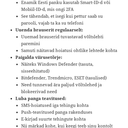
Enamik Eesti panku kasutab Smart-ID-d või
Mobiil-ID-d, mis ongi 2FA
See tähendab, et isegi kui pettur saab su
parooli, vajab ta ka su telefoni
Uuenda brauserit regulaarselt:
Uuemad brauserid tuvastavad võltslehti
paremini
Samuti näitavad hoiatusi ohtlike lehtede kohta
Paigalda viirusetõrje:
Näiteks Windows Defender (tasuta,
sisseehitatud)
Bitdefender, Trendmicro, ESET (tasulised)
Need tunnevad ära paljud võltslehed ja
blokeerivad need
Luba panga teavitused:
SMS-hoiatused iga tehingu kohta
Push-teavitused panga rakenduses
E-kirjad suurte tehingute kohta
Nii märkad kohe, kui keegi teeb sinu kontolt