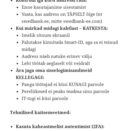
Kontrolli iga kord aadressi rida:
Enne kasutajanime sisestamist
Vaata, kas aadress on TÄPSELT õige (nt
swedbank.ee, mitte swedbank-ee.com)
Kui märkad midagi kahtlast – KATKESTA:
Imelik sõnum ekraanil
Palutakse kinnitada Smart-ID, aga sa ei teinud
midagi
Aadress näeb natuke erinev välja
Leht töötab aeglaselt või veidralt
Ära jaga oma sisselogimisandmeid
KELLEGAGI:
Panga töötajad ei küsi KUNAGI paroole
Pereliikmed ei peaks teadma sinu paroole
IT-tugi ei küsi paroole
Tehnilised kaitsemeetmed:
Kasuta kaheastmelist autentimist (2FA):