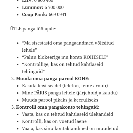
LHV:
6 800 400
Luminor:
6 700 000
Coop Pank:
669 0941
ÜTLE panga töötajale:
“Ma sisestasid oma pangaandmed võltsitud
lehele”
“Palun blokeerige mu konto KOHESELT”
“Kontrollige, kas on tehtud kahtlaseid
tehinguid”
Muuda oma panga parool KOHE:
Kasuta teist seadet (telefon, teine arvuti)
Mine PÄRIS panga lehele (järjehoidja kaudu)
Muuda parool pikaks ja keeruliseks
Kontrolli oma pangakonto tehinguid:
Vaata, kas on tehtud kahtlaseid ülekandeid
Kontrolli, kas on võetud laene
Vaata, kas sinu kontaktandmed on muudetud