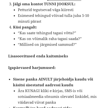
Jälgi oma kontot TUNNI JOOKSUL:
Petturid tegutsevad väga kiiresti
Esimesed tehingud võivad tulla juba 5-10
minuti pärast
Küsi pangalt:
“Kas saate tehingud tagasi võtta?”
“Kas on võimalik raha tagasi saada?”
“Millised on järgmised sammud?”
Lisasoovitused enda kaitsmiseks
Igapäevased harjumused:
Sisene panka AINULT järjehoidja kaudu või
käsitsi sisestatud aadressi kaudu
Ära KUNAGI kliki e-kirjas, SMS-is või
sotsiaalmeedia sõnumis olevatel linkidel, mis
väidavad viivat panka