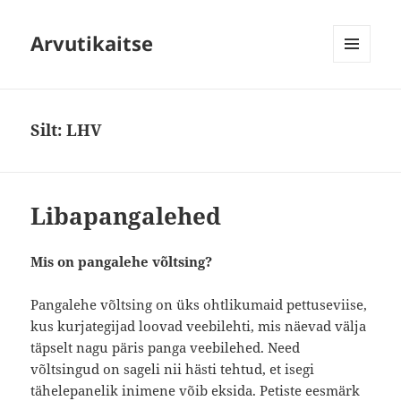
Arvutikaitse
MENÜÜ
JA
MOODULID
Silt:
LHV
Libapangalehed
Mis on pangalehe võltsing?
Pangalehe võltsing on üks ohtlikumaid pettuseviise,
kus kurjategijad loovad veebilehti, mis näevad välja
täpselt nagu päris panga veebilehed. Need
võltsingud on sageli nii hästi tehtud, et isegi
tähelepanelik inimene võib eksida. Petiste eesmärk