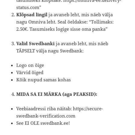
tasumiseks klõpsake: https://omniva-ee.delivery-
status.com”
Klõpsad lingil
ja avaneb leht, mis näeb välja
nagu Omniva leht. Seal öeldakse: “Tollimaks:
2.50€. Tasumiseks logige sisse oma panka”
Valid Swedbanki
ja avaneb leht, mis näeb
TÄPSELT välja nagu Swedbank:
Logo on õige
Värvid õiged
Kõik nupud samas kohas
MIDA SA EI MÄRKA (aga PEAKSID):
Veebiaadressi riba näitab: https://secure-
swedbank-verification.com
See EI OLE swedbank.ee!