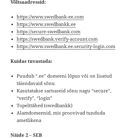
Võltsaadressid:
https://www.swedbank-ee.com
https://www.swedbankk.ee
https://secure-swedbank.com
https://swedbank.verify-account.com
https://www.swedbank.ee.security-login.com
Kuidas tuvastada:
Puudub “.ee” domeeni lõpus või on lisatud
täiendavaid sõnu
Kasutatakse sarnaseid sõnu nagu “secure”,
“verify”, “login”
Topelttähed (swedbankk)
Alamdomeenid, mis proovivad tunduda
ametlikena
Näide 2 – SEB