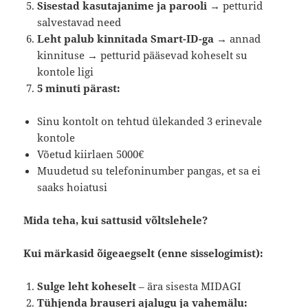
Sisestad kasutajanime ja parooli
→ petturid
salvestavad need
Leht palub kinnitada Smart-ID-ga
→ annad
kinnituse → petturid pääsevad koheselt su
kontole ligi
5 minuti pärast:
Sinu kontolt on tehtud ülekanded 3 erinevale
kontole
Võetud kiirlaen 5000€
Muudetud su telefoninumber pangas, et sa ei
saaks hoiatusi
Mida teha, kui sattusid võltslehele?
Kui märkasid õigeaegselt (enne sisselogimist):
Sulge leht koheselt
– ära sisesta MIDAGI
Tühjenda brauseri ajalugu ja vahemälu: