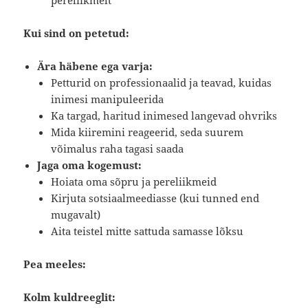
pereliikmelt
Kui sind on petetud:
Ära häbene ega varja:
Petturid on professionaalid ja teavad, kuidas
inimesi manipuleerida
Ka targad, haritud inimesed langevad ohvriks
Mida kiiremini reageerid, seda suurem
võimalus raha tagasi saada
Jaga oma kogemust:
Hoiata oma sõpru ja pereliikmeid
Kirjuta sotsiaalmeediasse (kui tunned end
mugavalt)
Aita teistel mitte sattuda samasse lõksu
Pea meeles:
Kolm kuldreeglit: