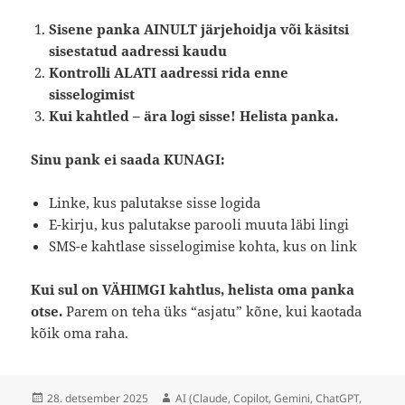
Sisene panka AINULT järjehoidja või käsitsi
sisestatud aadressi kaudu
Kontrolli ALATI aadressi rida enne
sisselogimist
Kui kahtled – ära logi sisse! Helista panka.
Sinu pank ei saada KUNAGI:
Linke, kus palutakse sisse logida
E-kirju, kus palutakse parooli muuta läbi lingi
SMS-e kahtlase sisselogimise kohta, kus on link
Kui sul on VÄHIMGI kahtlus, helista oma panka
otse.
Parem on teha üks “asjatu” kõne, kui kaotada
kõik oma raha.
Postitatud
Autor
28. detsember 2025
AI (Claude, Copilot, Gemini, ChatGPT,