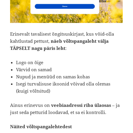
Erinevalt tavalisest õngitsuskirjast, kus võid-olla
kahtlustad pettust,
näeb
võltspangaleht välja
TÄPSELT nagu päris leht
:
Logo on õige
Värvid on samad
Nupud ja menüüd on samas kohas
Isegi turvalisuse ikoonid võivad olla olemas
(kuigi võltsitud)
Ainus erinevus on
veebiaadressi riba ülaosas
– ja
just seda petturid loodavad, et sa ei kontrolli.
Näited võltspangalehtedest