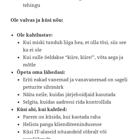
tehingu
Ole valvas ja küsi nõu:
Ole kahtlustav:
Kui miski tundub liiga hea, et olla tõsi, siis see
ka ei ole
Kui sulle öeldakse “kiire, kiire!”, võta aega ja
mõtle
Õpeta oma lähedasi:
Eriti eakad vanemad ja vanavanemad on sageli
petturite sihtmärk
Näita neile, kuidas järjehoidjaid kasutada
Selgita, kuidas aadressi rida kontrollida
Küsi abi, kui kahtled:
Parem on küsida, kui kaotada raha
Helista panga klienditeenindusesse
Küsi IT-alaseid nõuandeid sõbralt või