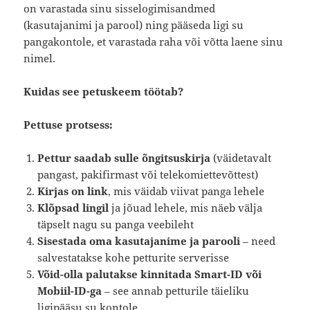
on varastada sinu sisselogimisandmed
(kasutajanimi ja parool) ning pääseda ligi su
pangakontole, et varastada raha või võtta laene sinu
nimel.
Kuidas see petuskeem töötab?
Pettuse protsess:
Pettur saadab sulle õngitsuskirja
(väidetavalt
pangast, pakifirmast või telekomiettevõttest)
Kirjas on link
, mis väidab viivat panga lehele
Klõpsad lingil
ja jõuad lehele, mis näeb välja
täpselt nagu su panga veebileht
Sisestada oma kasutajanime ja parooli
– need
salvestatakse kohe petturite serverisse
Võid-olla palutakse kinnitada Smart-ID või
Mobiil-ID-ga
– see annab petturile täieliku
ligipääsu su kontole