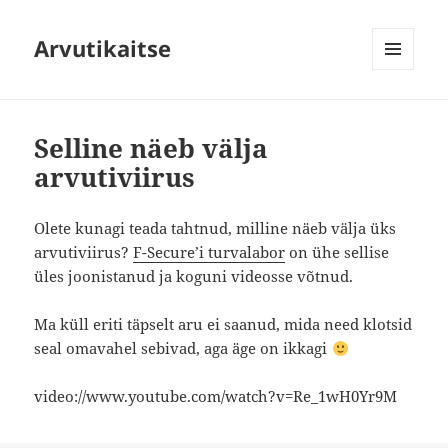
Arvutikaitse
MENÜÜ
JA
MOODULID
Selline näeb välja
arvutiviirus
Olete kunagi teada tahtnud, milline näeb välja üks
arvutiviirus?
F-Secure’i turvalabor
on ühe sellise
üles joonistanud ja koguni videosse võtnud.
Ma küll eriti täpselt aru ei saanud, mida need klotsid
seal omavahel sebivad, aga äge on ikkagi
video://www.youtube.com/watch?v=Re_1wH0Yr9M