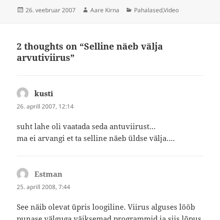
Postitatud
Autor
Rubriigid
26. veebruar 2007
Aare Kirna
Pahalased
,
Video
2 thoughts on “Selline näeb välja
arvutiviirus”
kusti
ütleb:
26. aprill 2007, 12:14
suht lahe oli vaatada seda antuviirust…
ma ei arvangi et ta selline näeb üldse välja….
Estman
ütleb:
25. aprill 2008, 7:44
See näib olevat üpris loogiline. Viirus alguses lööb
punase välguga väiksemad programmid ja siis lõpus