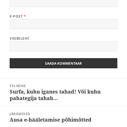
E-POST
*
VEEBILEHT
Navigeerimine
EELMINE
Surfa, kuhu iganes tahad! Või kuhu
Eelmine
pahategija tahab…
postitus:
JÄRGMISED
Ausa e-hääletamise põhimõtted
Järgmine
postitus: