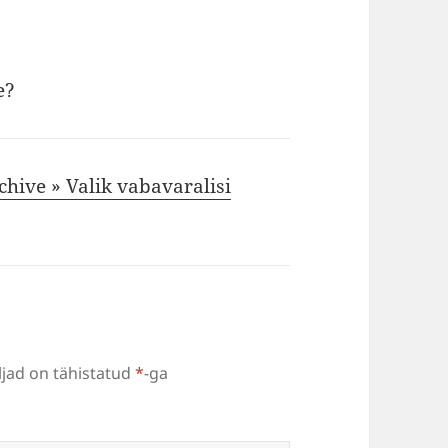
e?
chive » Valik vabavaralisi
jad on tähistatud
*
-ga