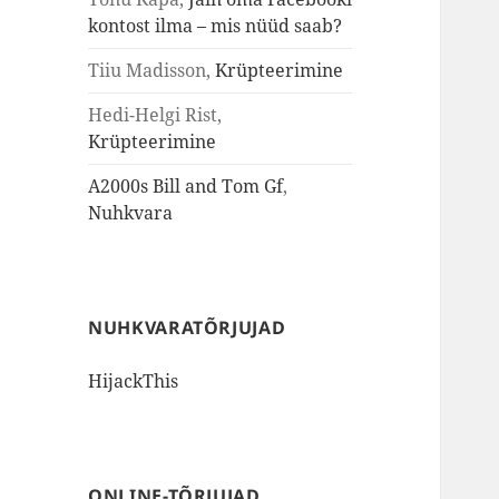
kontost ilma – mis nüüd saab?
Tiiu Madisson
,
Krüpteerimine
Hedi-Helgi Rist
,
Krüpteerimine
A2000s Bill and Tom Gf
,
Nuhkvara
NUHKVARATÕRJUJAD
HijackThis
ONLINE-TÕRJUJAD