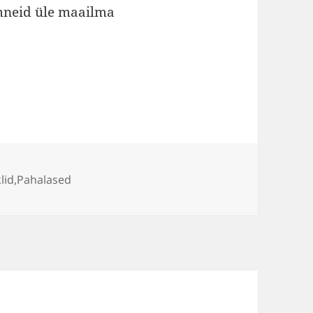
ümneid üle maailma
iigid
klid
,
Pahalased