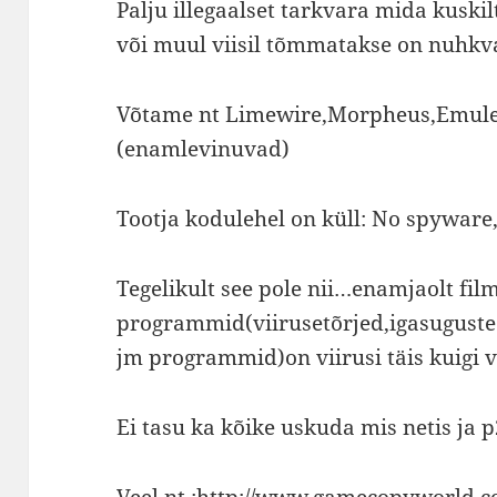
Palju illegaalset tarkvara mida kuski
või muul viisil tõmmatakse on nuhkvar
Võtame nt Limewire,Morpheus,Emule 
(enamlevinuvad)
Tootja kodulehel on küll: No spywar
Tegelikult see pole nii…enamjaolt fil
programmid(viirusetõrjed,igasugust
jm programmid)on viirusi täis kuigi vä
Ei tasu ka kõike uskuda mis netis ja
Veel nt :
http://www.gamecopyworld.