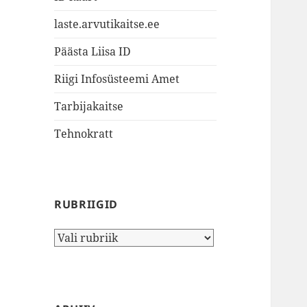
laste.arvutikaitse.ee
Päästa Liisa ID
Riigi Infosüsteemi Amet
Tarbijakaitse
Tehnokratt
RUBRIIGID
Rubriigid