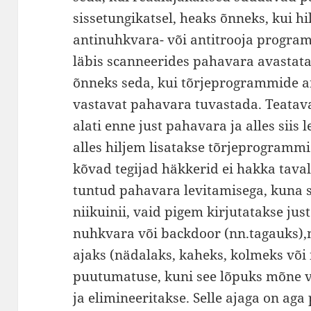
sissetungikatsel, heaks õnneks, kui h
antinuhkvara- või antitrooja progra
läbis scanneerides pahavara avastata
õnneks seda, kui tõrjeprogrammide 
vastavat pahavara tuvastada. Teatava
alati enne just pahavara ja alles siis 
alles hiljem lisatakse tõrjeprogramm
kõvad tegijad häkkerid ei hakka tav
tuntud pahavara levitamisega, kuna 
niikuinii, vaid pigem kirjutatakse jus
nuhkvara või backdoor (nn.tagauks),
ajaks (nädalaks, kaheks, kolmeks või
puutumatuse, kuni see lõpuks mõne vi
ja elimineeritakse. Selle ajaga on ag