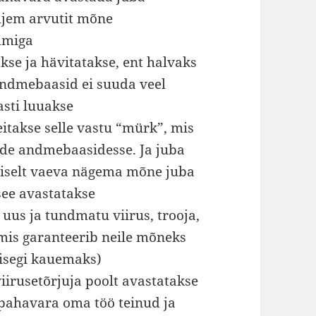
iljem arvutit mõne
mmiga
kse ja hävitatakse, ent halvaks
andmebaasid ei suuda veel
sti luuakse
leitakse selle vastu “mürk”, mis
ide andmebaasidesse. Ja juba
aliselt vaeva nägema mõne juba
see avastatakse
t uus ja tundmatu viirus, trooja,
mis garanteerib neile mõneks
 isegi kauemaks)
irusetõrjuja poolt avastatakse
a pahavara oma töö teinud ja