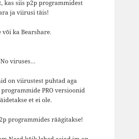
lt, kas siis p2p programmidest
a ja viirusi täis!
või ka Bearshare.
e,No viruses…
mid on viirustest puhtad aga
e programmide PRO versioonid
idetakse et ei ole.
 p2p programmides räägitakse!
com
Need kõik lehed,asjad jm on