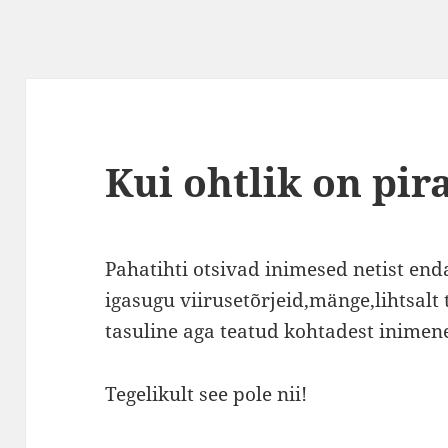
Kui ohtlik on pir
Pahatihti otsivad inimesed netist end
igasugu viirusetõrjeid,mänge,lihtsalt 
tasuline aga teatud kohtadest inimen
Tegelikult see pole nii!