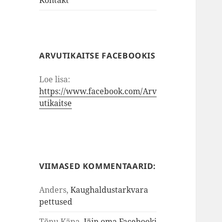
Kontakt
ARVUTIKAITSE FACEBOOKIS
Loe lisa:
https://www.facebook.com/Arv
utikaitse
VIIMASED KOMMENTAARID:
Anders
,
Kaughaldustarkvara
pettused
Tõnu Käpa
,
Jäin oma Facebooki