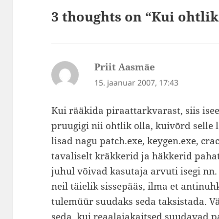
3 thoughts on “Kui ohtli
Priit Aasmäe
ütleb:
15. jaanuar 2007, 17:43
Kui rääkida piraattarkvarast, siis is
pruugigi nii ohtlik olla, kuivõrd sel
lisad nagu patch.exe, keygen.exe, crac
tavaliselt kräkkerid ja häkkerid pah
juhul võivad kasutaja arvuti isegi nn
neil täielik sissepääs, ilma et antinuh
tulemüür suudaks seda taksistada. V
seda, kui reaalajakaitsed suudavad 