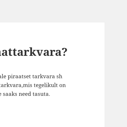
aattarkvara?
ale piraatset tarkvara sh
tarkvara,mis tegelikult on
e saaks need tasuta.