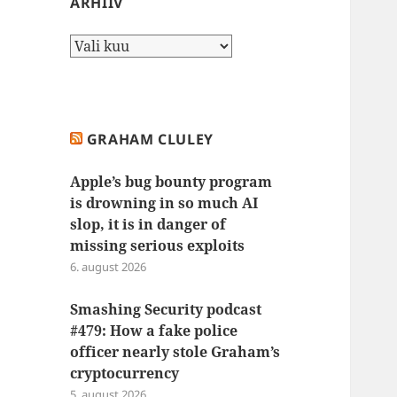
ARHIIV
Arhiiv
GRAHAM CLULEY
Apple’s bug bounty program
is drowning in so much AI
slop, it is in danger of
missing serious exploits
6. august 2026
Smashing Security podcast
#479: How a fake police
officer nearly stole Graham’s
cryptocurrency
5. august 2026