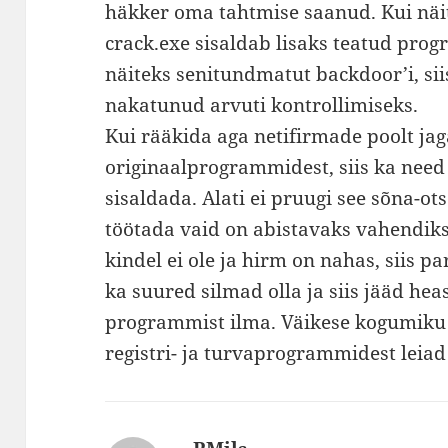
häkker oma tahtmise saanud. Kui näit
crack.exe sisaldab lisaks teatud pro
näiteks senitundmatut backdoor’i, sii
nakatunud arvuti kontrollimiseks.
Kui rääkida aga netifirmade poolt jag
originaalprogrammidest, siis ka need
sisaldada. Alati ei pruugi see sõna-o
töötada vaid on abistavaks vahendik
kindel ei ole ja hirm on nahas, siis 
ka suured silmad olla ja siis jääd hea
programmist ilma. Väikese kogumiku
registri- ja turvaprogrammidest leiad 