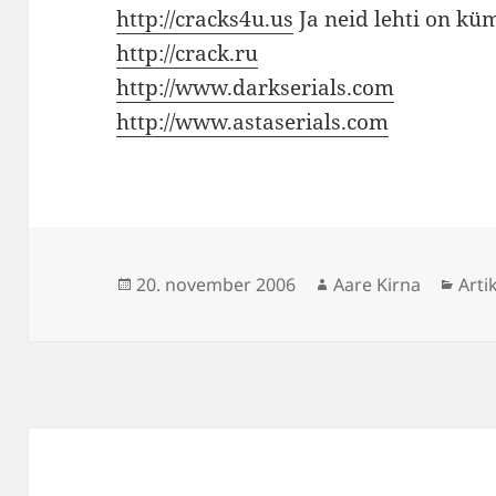
http://cracks4u.us
Ja neid lehti on k
http://crack.ru
http://www.darkserials.com
http://www.astaserials.com
Postitatud
Autor
Rubr
20. november 2006
Aare Kirna
Arti