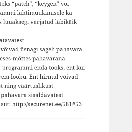
eks “patch”, “keygen” või
grammi lahtimuukimisele ka
s luuaksegi varjatud läbikäik
atavatest
 võivad üsnagi sageli pahavara
tseses-mõttes pahavarana
s programmi enda tööks, ent kui
parem loobu. Ent hirmul võivad
st ning väärtuslikust
 pahavara sisaldavatest
siit:
http://securenet.ee/581#53