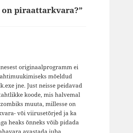
k on piraattarkvara?”
eenesest originaalprogramm ei
le lahtimuukimiseks mõeldud
k.exe jne. Just neisse peidavad
atahtlikke koode, mis halvemal
. zombiks muuta, millesse on
kvara- või viirusetõrjed ja ka
äga heaks õnneks võib pidada
pahavara avastada juba