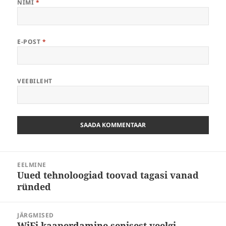
NIMI
*
E-POST
*
VEEBILEHT
Navigeerimine
EELMINE
Uued tehnoloogiad toovad tagasi vanad
Eelmine
ründed
postitus:
JÄRGMISED
WiFi kaaperdamine senisest veelgi
Järgmine