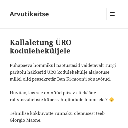
Arvutikaitse
MENÜÜ
JA
MOODULID
Kallaletung ÜRO
koduleheküljele
Pühapäeva hommikul näotustasid väidetavalt Türgi
päritolu häkkerid
ÜRO kodulehekülje alajaotuse
,
millel olid peasekretär Ban Ki-moon’i sõnavõtud.
Huvitav, kas see on nüüd piisav ettekääne
rahvusvaheliste küberrahujõudude loomiseks?
Tehnilise kokkuvõtte rünnaku olemusest teeb
Giorgio Maone
.