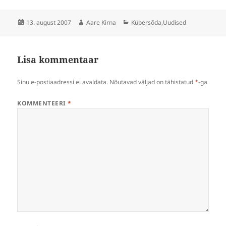
Postitatud
Autor
Rubriigid
13. august 2007
Aare Kirna
Kübersõda
,
Uudised
Lisa kommentaar
Sinu e-postiaadressi ei avaldata.
Nõutavad väljad on tähistatud
*
-ga
KOMMENTEERI
*